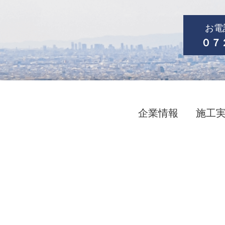
お電
０７
企業情報
施工